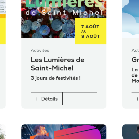
7 AOÛT
AU
9 AOÛT
Activités
Act
Les Lumières de
Gr
Saint-Michel
La 
de 
3 jours de festivités !
Mon
Détails