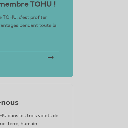
 membre TOHU !
 TOHU, c'est profiter
vantages pendant toute la
-nous
U dans les trois volets de
que, terre, humain