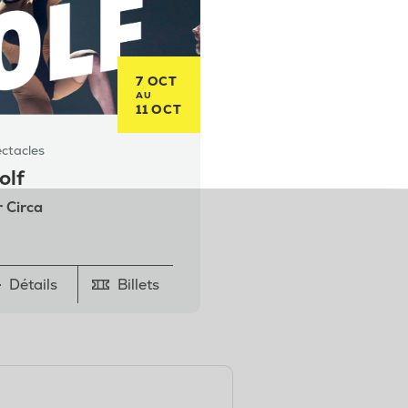
7 OCT
AU
11 OCT
ctacles
olf
 Circa
Détails
Billets