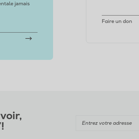
entale jamais
Faire un don
voir,
!