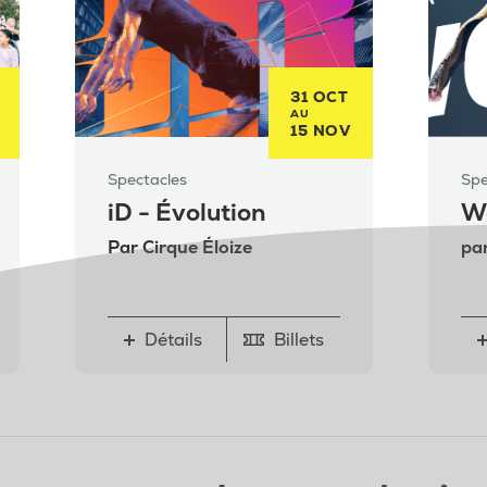
31 OCT
AU
15 NOV
Spectacles
Spe
iD - Évolution
W
Par Cirque Éloize
par
Détails
Billets