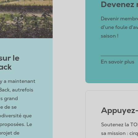
Devenez
Devenir membre
d'une foule d'a
saison !
ur le
En savoir plus
ack
 y a maintenant
Back, autrefois
us grand
se de se
Appuyez
odiversité que
t proposées. Le
Soutenez la TOH
projet de
sa mission : cir