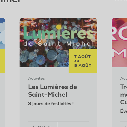
7 AOÛT
AU
9 AOÛT
Activités
Act
Les Lumières de
Tr
Saint-Michel
me
Cu
3 jours de festivités !
Év