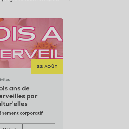
22 AOÛT
ivités
ois ans de
rveilles par
ltur'elles
énement corporatif