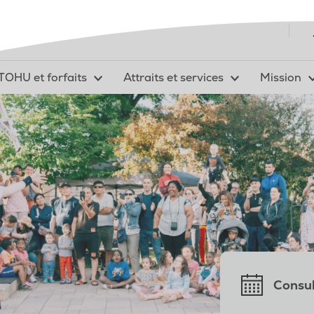
TOHU et forfaits
Attraits et services
Mission
Consul