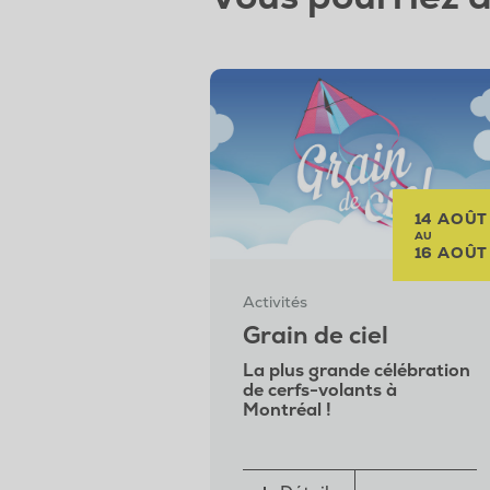
14 AOÛT
AU
16 AOÛT
Activités
Grain de ciel
La plus grande célébration
de cerfs-volants à
Montréal !