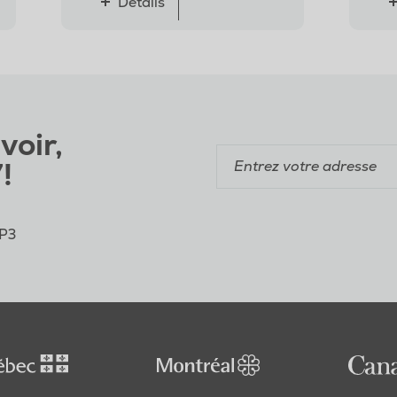
Détails
voir,
!
4P3