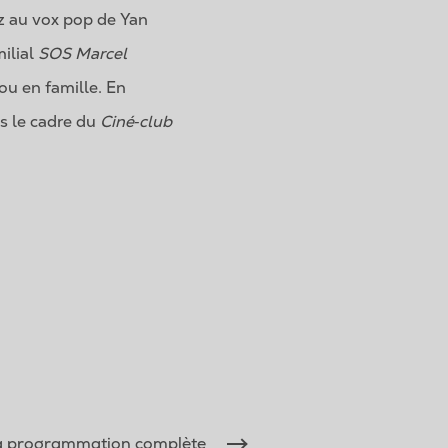
ez au vox pop de Yan
milial
SOS Marcel
ou en famille. En
ns le cadre du
Ciné‑club
la programmation complète