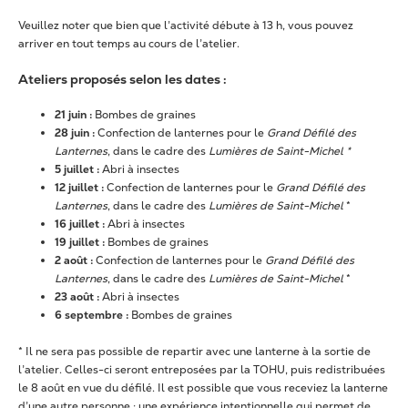
Veuillez noter que bien que l’activité débute à 13 h, vous pouvez
arriver en tout temps au cours de l’atelier.
Ateliers proposés selon les dates :
21 juin :
Bombes de graines
28 juin :
Confection de lanternes pour le
Grand Défilé des
Lanternes
, dans le cadre des
Lumières de Saint-Michel *
5 juillet :
Abri à insectes
12 juillet :
Confection de lanternes pour le
Grand Défilé des
Lanternes
, dans le cadre des
Lumières de Saint-Michel
*
16 juillet :
Abri à insectes
19 juillet :
Bombes de graines
2 août :
Confection de lanternes pour le
Grand Défilé des
Lanternes
, dans le cadre des
Lumières de Saint-Michel
*
23 août :
Abri à insectes
6 septembre :
Bombes de graines
* Il ne sera pas possible de repartir avec une lanterne à la sortie de
l’atelier. Celles-ci seront entreposées par la TOHU, puis redistribuées
le 8 août en vue du défilé. Il est possible que vous receviez la lanterne
d’une autre personne : une expérience intentionnelle qui permet de