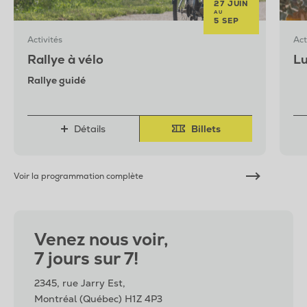
27 JUIN
AU
5 SEP
Activités
Act
Rallye à vélo
Lu
Rallye guidé
Détails
Billets
Voir la programmation complète
Venez nous voir,
7 jours sur 7!
2345, rue Jarry Est,
Montréal (Québec) H1Z 4P3