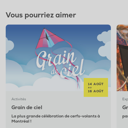
Vous pourriez aimer
14 AOÛT
AU
16 AOÛT
Activités
Exp
Grain de ciel
Gr
La plus grande célébration de cerfs-volants à
pa
Montréal !