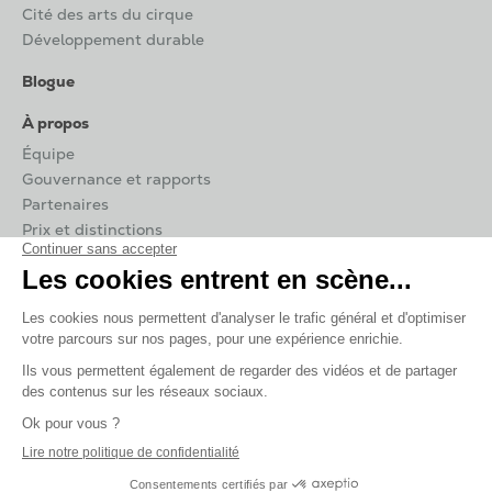
Cité des arts du cirque
Développement durable
Blogue
À propos
Équipe
Gouvernance et rapports
Partenaires
Prix et distinctions
Contact
Carrières
Infos pratiques
Salle de presse
TOHU © 2026