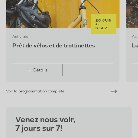
20 JUIN
AU
6 SEP
Activités
Act
Prêt de vélos et de trottinettes
Lu
Détails
Voir la programmation complète
Venez nous voir,
7 jours sur 7!